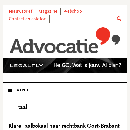
Skip
Skip
Skip
Skip
to
to
to
to
Nieuwsbrief
Magazine
Webshop
primary
main
primary
footer
Contact en colofon
navigation
content
sidebar
MENU
taal
Klare Taalbokaal naar rechtbank Oost-Brabant