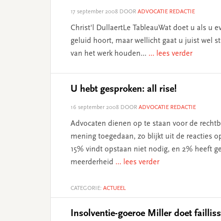
17 september 2008
DOOR
ADVOCATIE REDACTIE
Christ'l DullaertLe TableauWat doet u als u ev
geluid hoort, maar wellicht gaat u juist wel st
van het werk houden...
... lees verder
U hebt gesproken: all rise!
16 september 2008
DOOR
ADVOCATIE REDACTIE
Advocaten dienen op te staan voor de rechtb
mening toegedaan, zo blijkt uit de reacties o
15% vindt opstaan niet nodig, en 2% heeft g
meerderheid
... lees verder
CATEGORIE:
ACTUEEL
Insolventie-goeroe Miller doet faill