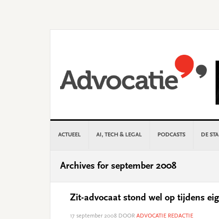
Skip
Skip
Skip
Skip
to
to
to
to
primary
main
primary
footer
navigation
content
sidebar
ACTUEEL
AI, TECH & LEGAL
PODCASTS
DE ST
Archives for september 2008
Zit-advocaat stond wel op tijdens ei
17 september 2008
DOOR
ADVOCATIE REDACTIE