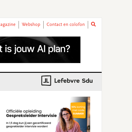
agazine
Webshop
Contact en colofon
rimary
idebar