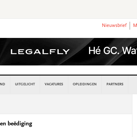
Nieuwsbrief
M
AND
UITGELICHT
VACATURES
OPLEIDINGEN
PARTNERS
P
S
gen beëdiging