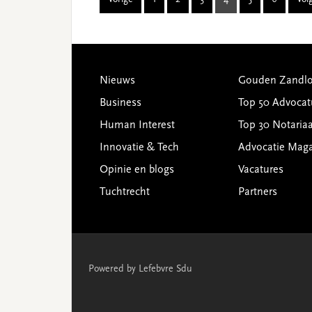
Vorige
1
2
3
4
5
6
Vol
Page
Page
Page
Page
Page
Page
Footer
Nieuws
Gouden Zandlo
Business
Top 50 Advocat
Human Interest
Top 30 Notariaa
Innovatie & Tech
Advocatie Mag
Opinie en blogs
Vacatures
Tuchtrecht
Partners
Powered by Lefebvre Sdu