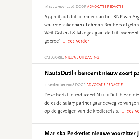
16 september 2008
DOOR
ADVOCATIE REDACTIE
639 miljard dollar, meer dan het BNP van Arge
waarme zakenbank Lehman Brothers afgelope
Weil Gotshal & Manges gaat de faillissements
goeroe'
... lees verder
CATEGORIE:
NIEUWE UITDAGING
NautaDutilh benoemt nieuw soort pa
11 september 2008
DOOR
ADVOCATIE REDACTIE
Deze herfst introduceert NautaDutilh een ni
de oude salary partner gaandeweg vervangen. 
op de gevolgen van de kredietcrisis.
... lees v
Mariska Pekkeriet nieuwe voorzitter