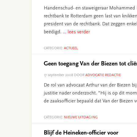
Handenschud- en staweigeraar Mohammed Ena
rechtbank te Rotterdam geen last van knikkend
president van de rechtbank. Dat zeggen enk
beëdigd.
... lees verder
CATEGORIE:
ACTUEEL
Geen toegang Van der Biezen tot clië
17 september 2008
DOOR
ADVOCATIE REDACTIE
De rol van advocaat Arthur van der Biezen bi
justitie nader onderzocht. "Hij is op dit mo
de zaaksofficier bepaald dat Van der Biezen vo
CATEGORIE:
NIEUWE UITDAGING
Blijf de Heineken-officier voor