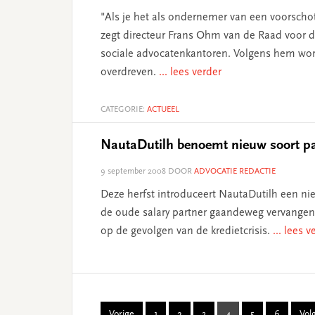
"Als je het als ondernemer van een voorscho
zegt directeur Frans Ohm van de Raad voor d
sociale advocatenkantoren. Volgens hem word
overdreven.
... lees verder
CATEGORIE:
ACTUEEL
NautaDutilh benoemt nieuw soort pa
9 september 2008
DOOR
ADVOCATIE REDACTIE
Deze herfst introduceert NautaDutilh een ni
de oude salary partner gaandeweg vervangen. 
op de gevolgen van de kredietcrisis.
... lees v