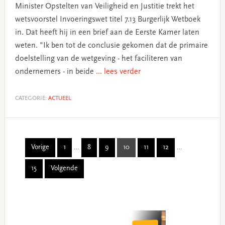
Minister Opstelten van Veiligheid en Justitie trekt het
wetsvoorstel Invoeringswet titel 7.13 Burgerlijk Wetboek
in. Dat heeft hij in een brief aan de Eerste Kamer laten
weten. "Ik ben tot de conclusie gekomen dat de primaire
doelstelling van de wetgeving - het faciliteren van
ondernemers - in beide
... lees verder
CATEGORIE:
ACTUEEL
Interim
Interim
Vorige
1
…
8
9
10
11
12
…
Page
Page
Page
Page
Page
Page
pages
pages
15
Volgende
omitted
omitted
Page
Primary