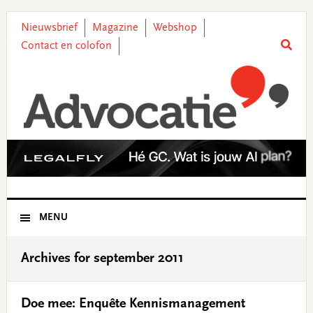
Skip
Skip
Skip
Skip
to
to
to
to
Nieuwsbrief
Magazine
Webshop
primary
main
primary
footer
Contact en colofon
navigation
content
sidebar
MENU
Archives for september 2011
Doe mee: Enquête Kennismanagement