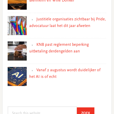
Blenheim en Wille Donker
Justitiële organisaties zichtbaar bij Pride,
advocatuur laat het dit jaar afweten
KNB past reglement beperking
uitbetaling derdengelden aan
Vanaf 2 augustus wordt duidelijker of
het AI is of echt
Search
SEARCH
ZOEK