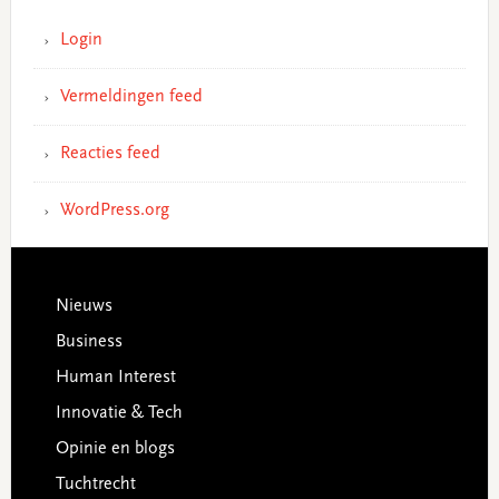
Login
Vermeldingen feed
Reacties feed
WordPress.org
Footer
Nieuws
Business
Human Interest
Innovatie & Tech
Opinie en blogs
Tuchtrecht