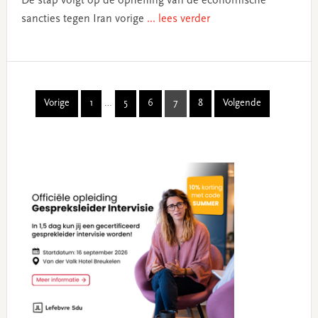
De stap volgt op de opheffing van de economische
sancties tegen Iran vorige
... lees verder
Interim
Vorige
1
…
5
6
7
8
Volgende
Page
Page
Page
Page
Page
pages
omitted
Primary
Sidebar