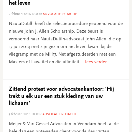
het leven
4 februari 2016
DOOR
ADVOCATIE REDACTIE
NautaDutilh heeft de selectieprocedure geopend voor de
nieuwe John J. Allen Scholarship. Deze beurs is
vernoemd naar NautaDutilh-advocaat John Allen, die op
17 juli 2014 met zijn gezin om het leven kwam bij de
vliegramp met de MH17. Net afgestudeerden met een
Masters of Law-titel en die affiniteit
... lees verder
Zittend protest voor advocatenkantoor: ‘Hij
trekt u elk uur een stuk kleding van uw
lichaam’
3 februari 2016
DOOR
ADVOCATIE REDACTIE
Meijer & Van Gessel Advocaten in Veendam heeft al de
hele dag een ontevreden cliënt voor de deur zitten,