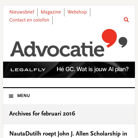
Skip
Skip
Skip
Skip
to
to
to
to
Nieuwsbrief
Magazine
Webshop
primary
main
primary
footer
Contact en colofon
navigation
content
sidebar
MENU
Archives for februari 2016
NautaDutilh roept John J. Allen Scholarship in