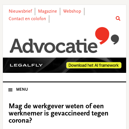
Skip
Skip
Skip
Skip
to
to
to
to
Nieuwsbrief
Magazine
Webshop
primary
main
primary
footer
Contact en colofon
navigation
content
sidebar
MENU
Mag de werkgever weten of een
werknemer is gevaccineerd tegen
corona?