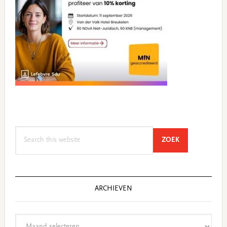
Search
SEARCH
ZOEK
this
website
ARCHIEVEN
Archieven