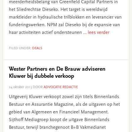
meerderheidsbelang van Greenfield Capital Partners in
het Sliedrechtse Dieseko. Het target is wereldwijd
marktleider in hydraulische trilblokken en leverancier van
funderingswerken. NPM zal Dieseko bij de expansie van
haar activiteiten actief ondersteunen
... lees verder
FILED UNDER:
DEALS
Wester Partners en De Brauw adviseren
Kluwer bij dubbele verkoop
24 oktober 2013
DOOR
ADVOCATIE REDACTIE
Uitgeverij Kluwer verkoopt zowel zijn titels Binnenlands
Bestuur en Assurantie Magazine, als de uitgaven op het
gebied van Algemeen en Financieel Management.
Sijthoff Mediagroep koopt de uitgave Binnenlands
Bestuur, terwijl branchegenoot B+B Vakmedianet