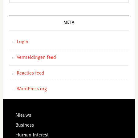
META
Login
Vermeldingen feed
Reacties feed
WordPress.org
Footer
Nieuws
Business
Human Interest