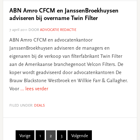
ABN Amro CFCM en JanssenBroekhuysen
adviseren bij overname Twin Filter
7 april 2011
DOOR
ADVOCATIE REDACTIE
ABN Amro CFCM en advocatenkantoor
JanssenBroekhuysen adviseren de managers en
eigenaren bij de verkoop van filterfabrikant Twin Filter
aan de Amerikaanse branchegenoot Velcon Filters. De
koper wordt geadviseerd door advocatenkantoren De
Brauw Blackstone Westbroek en Willkie Farr & Gallagher.
Voor
... lees verder
FILED UNDER:
DEALS
Vorige
1
2
3
Volgende
Page
Page
Page