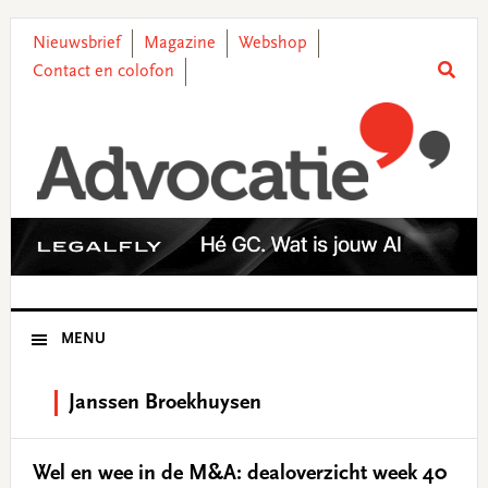
Skip
Skip
Skip
Skip
to
to
to
to
Nieuwsbrief
Magazine
Webshop
primary
main
primary
footer
Contact en colofon
navigation
content
sidebar
MENU
Janssen Broekhuysen
Wel en wee in de M&A: dealoverzicht week 40