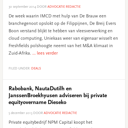
30 september 2014
DOOR
ADVOCATIE REDACTIE
De week waarin IMCD met hulp van De Brauw een
branchegenoot opslokt op de Filippijnen, De Breij Evers
Boon verstand blijkt te hebben van vleesverwerking en
cloud computing, Uniekaas weer van eigenaar wisselt en
Freshfields polshoogte neemt van het M&A klimaat in
Zuid-Afrika.
... lees verder
FILED UNDER:
DEALS
Rabobank, NautaDutilh en
JanssenBroekhyusen adviseren bij private
equityovername Dieseko
5 december 2013
DOOR
ADVOCATIE REDACTIE
Private equitybedrijf NPM Capital koopt het