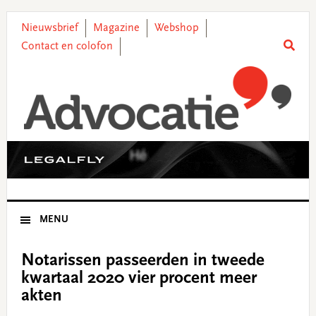
Skip
Skip
Skip
Skip
to
to
to
to
Nieuwsbrief
Magazine
Webshop
primary
main
primary
footer
Contact en colofon
navigation
content
sidebar
MENU
Notarissen passeerden in tweede
kwartaal 2020 vier procent meer
akten