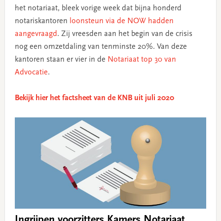
het notariaat, bleek vorige week dat bijna honderd
notariskantoren
loonsteun via de NOW hadden
aangevraagd
. Zij vreesden aan het begin van de crisis
nog een omzetdaling van tenminste 20%. Van deze
kantoren staan er vier in de
Notariaat top 30 van
Advocatie
.
Bekijk hier het factsheet van de KNB uit juli 2020
Ingrijpen voorzitters Kamers Notariaat