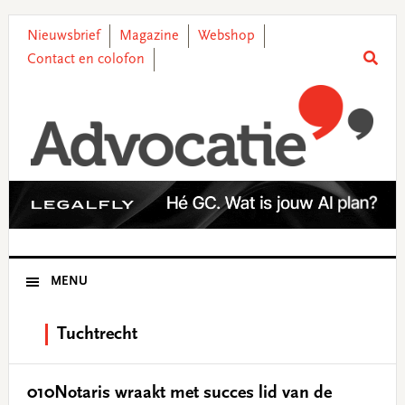
Skip
Skip
Skip
Skip
to
to
to
to
Nieuwsbrief
Magazine
Webshop
primary
main
primary
footer
Contact en colofon
navigation
content
sidebar
MENU
Tuchtrecht
010Notaris wraakt met succes lid van de