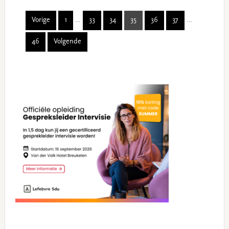
Interim
Interim
Vorige
1
…
33
34
35
36
37
…
Page
Page
Page
Page
Page
Page
pages
pages
46
Volgende
omitted
omitted
Page
Primary
Sidebar