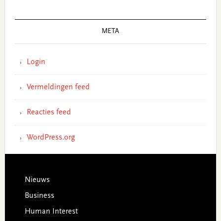
META
Login
Vermeldingen feed
Reacties feed
WordPress.org
Footer
Nieuws
Business
Human Interest