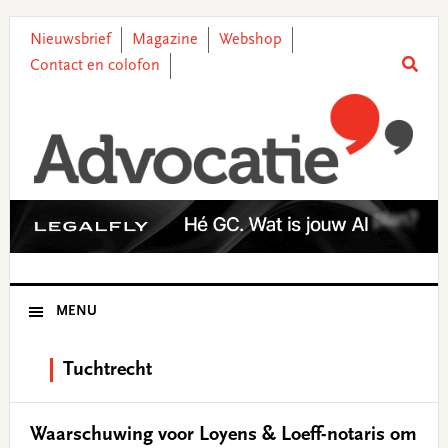
Skip
Skip
Skip
Skip
to
to
to
to
Nieuwsbrief
Magazine
Webshop
primary
main
primary
footer
Contact en colofon
navigation
content
sidebar
MENU
Tuchtrecht
Waarschuwing voor Loyens & Loeff-notaris om