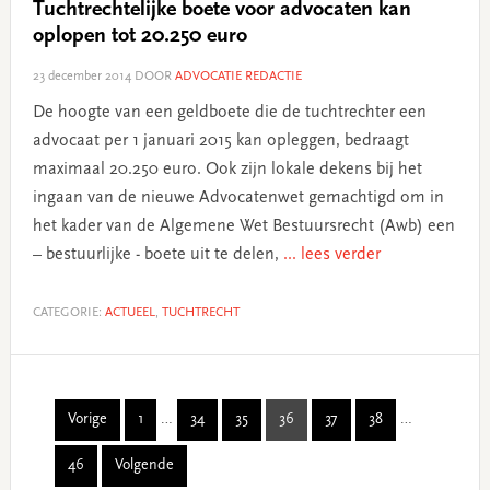
Tuchtrechtelijke boete voor advocaten kan
oplopen tot 20.250 euro
23 december 2014
DOOR
ADVOCATIE REDACTIE
De hoogte van een geldboete die de tuchtrechter een
advocaat per 1 januari 2015 kan opleggen, bedraagt
maximaal 20.250 euro. Ook zijn lokale dekens bij het
ingaan van de nieuwe Advocatenwet gemachtigd om in
het kader van de Algemene Wet Bestuursrecht (Awb) een
– bestuurlijke - boete uit te delen,
... lees verder
CATEGORIE:
ACTUEEL
,
TUCHTRECHT
Interim
Interim
Vorige
1
…
34
35
36
37
38
…
Page
Page
Page
Page
Page
Page
pages
pages
46
Volgende
omitted
omitted
Page