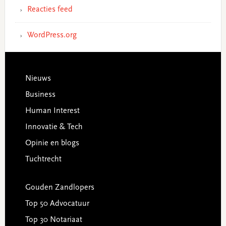
Reacties feed
WordPress.org
Footer
Nieuws
Business
Human Interest
Innovatie & Tech
Opinie en blogs
Tuchtrecht
Gouden Zandlopers
Top 50 Advocatuur
Top 30 Notariaat