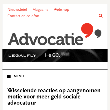
Skip
Skip
Skip
Skip
to
to
to
to
Nieuwsbrief
Magazine
Webshop
primary
main
primary
footer
Contact en colofon
navigation
content
sidebar
MENU
Wisselende reacties op aangenomen
motie voor meer geld sociale
advocatuur