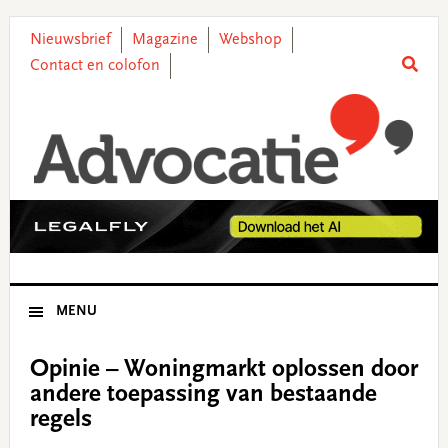
Skip
Skip
Skip
Skip
to
to
to
to
Nieuwsbrief
Magazine
Webshop
primary
main
primary
footer
Contact en colofon
navigation
content
sidebar
MENU
Opinie – Woningmarkt oplossen door
andere toepassing van bestaande
regels