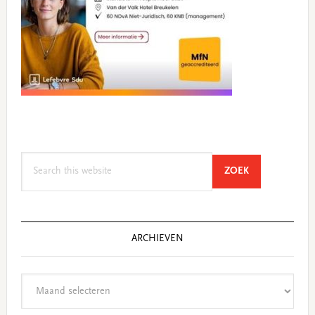
Search
SEARCH
ZOEK
this
website
ARCHIEVEN
Archieven