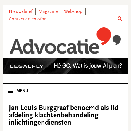
Skip
Skip
Skip
Skip
to
to
to
to
Nieuwsbrief
Magazine
Webshop
primary
main
primary
footer
Contact en colofon
navigation
content
sidebar
MENU
Jan Louis Burggraaf benoemd als lid
afdeling klachtenbehandeling
inlichtingendiensten