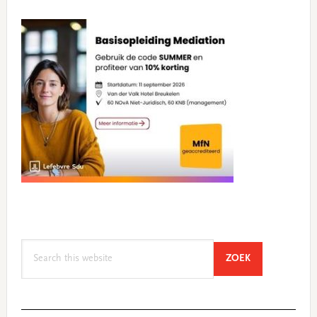
Search
SEARCH
ZOEK
this
website