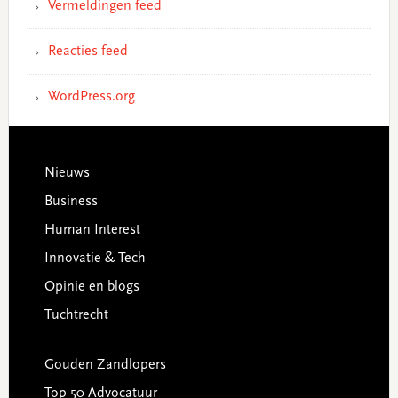
Vermeldingen feed
Reacties feed
WordPress.org
Footer
Nieuws
Business
Human Interest
Innovatie & Tech
Opinie en blogs
Tuchtrecht
Gouden Zandlopers
Top 50 Advocatuur