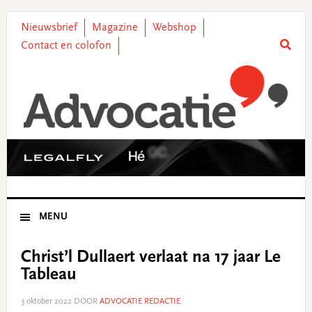
Skip
Skip
Skip
Skip
to
to
to
to
Nieuwsbrief
Magazine
Webshop
primary
main
primary
footer
Contact en colofon
navigation
content
sidebar
MENU
Christ’l Dullaert verlaat na 17 jaar Le
Tableau
3 oktober 2022
DOOR
ADVOCATIE REDACTIE