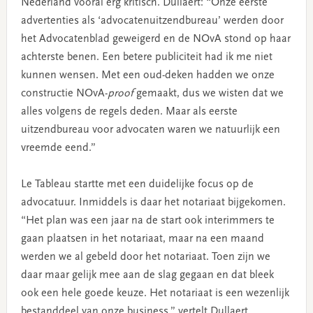
Nederland vooral erg kritisch. Dullaert: “Onze eerste
advertenties als ‘advocatenuitzendbureau’ werden door
het Advocatenblad geweigerd en de NOvA stond op haar
achterste benen. Een betere publiciteit had ik me niet
kunnen wensen. Met een oud-deken hadden we onze
constructie NOvA-
proof
gemaakt, dus we wisten dat we
alles volgens de regels deden. Maar als eerste
uitzendbureau voor advocaten waren we natuurlijk een
vreemde eend.”
Le Tableau startte met een duidelijke focus op de
advocatuur. Inmiddels is daar het notariaat bijgekomen.
“Het plan was een jaar na de start ook interimmers te
gaan plaatsen in het notariaat, maar na een maand
werden we al gebeld door het notariaat. Toen zijn we
daar maar gelijk mee aan de slag gegaan en dat bleek
ook een hele goede keuze. Het notariaat is een wezenlijk
bestanddeel van onze business,” vertelt Dullaert.