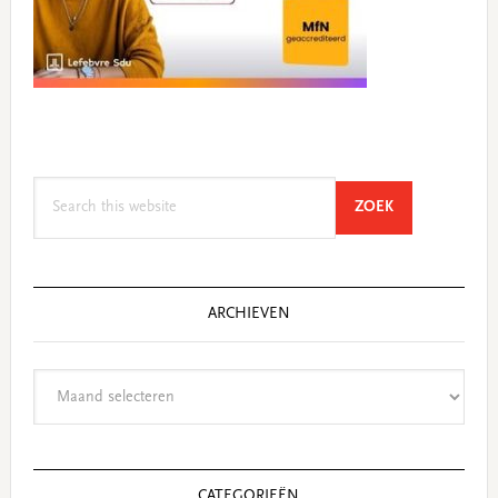
Search
SEARCH
ZOEK
this
website
ARCHIEVEN
Archieven
CATEGORIEËN