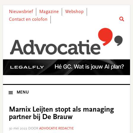
Skip
Skip
Skip
Skip
to
to
to
to
Nieuwsbrief
Magazine
Webshop
primary
main
primary
footer
Contact en colofon
navigation
content
sidebar
MENU
Marnix Leijten stopt als managing
partner bij De Brauw
30 mei 2022
DOOR
ADVOCATIE REDACTIE