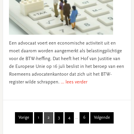
Een advocaat voert een economische activiteit uit en
moet daarom worden aangemerkt als belastingplichtige
voor de BTW-heffing. Dat heeft het Hof van Justitie van
de Europese Unie op 16 juli beslist in het beroep van een
Roemeens advocatenkantoor dat zich uit het BTW-
register wilde schrappen.
... lees verder
Interim
Vorige
1
2
3
4
…
6
Volgende
Page
Page
Page
Page
Page
pages
omitted