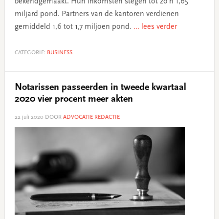
bekendgemaakt. Hun inkomsten stegen tot zo’n 1,65
miljard pond. Partners van de kantoren verdienen
gemiddeld 1,6 tot 1,7 miljoen pond.
... lees verder
CATEGORIE:
BUSINESS
Notarissen passeerden in tweede kwartaal
2020 vier procent meer akten
22 juli 2020
DOOR
ADVOCATIE REDACTIE