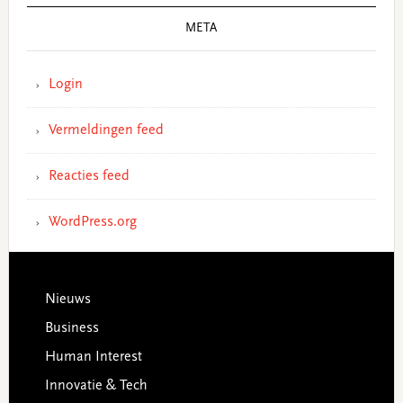
META
Login
Vermeldingen feed
Reacties feed
WordPress.org
Footer
Nieuws
Business
Human Interest
Innovatie & Tech