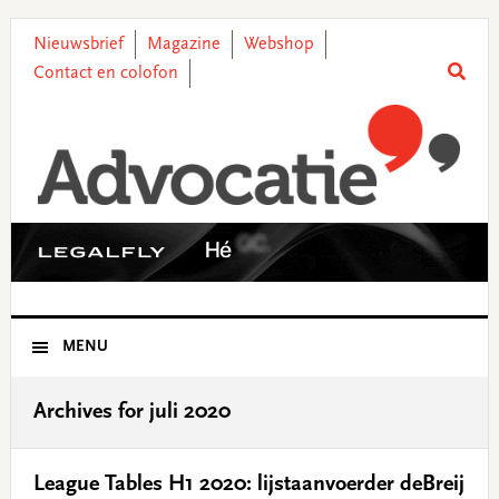
Skip
Skip
Skip
Skip
to
to
to
to
Nieuwsbrief
Magazine
Webshop
primary
main
primary
footer
Contact en colofon
navigation
content
sidebar
MENU
Archives for juli 2020
League Tables H1 2020: lijstaanvoerder deBreij