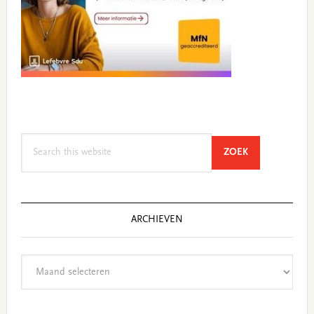
Search
SEARCH
ZOEK
this
website
ARCHIEVEN
Archieven