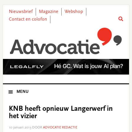
Skip
Skip
Skip
Skip
to
to
to
to
Nieuwsbrief
Magazine
Webshop
primary
main
primary
footer
Contact en colofon
navigation
content
sidebar
MENU
KNB heeft opnieuw Langerwerf in
het vizier
10 januari 2013
DOOR
ADVOCATIE REDACTIE