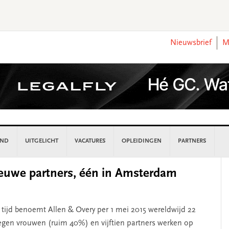
Nieuwsbrief
M
AND
UITGELICHT
VACATURES
OPLEIDINGEN
PARTNERS
P
euwe partners, één in Amsterdam
S
 tijd benoemt Allen & Overy per 1 mei 2015 wereldwijd 22
egen vrouwen (ruim 40%) en vijftien partners werken op