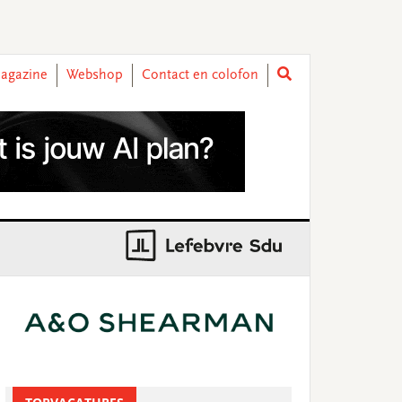
agazine
Webshop
Contact en colofon
rimary
idebar