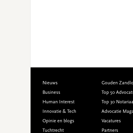
Footer
Nieuws
Gouden Zandlo
Business
Top 50 Advocat
Human Interest
Top 30 Notariaa
Innovatie & Tech
Advocatie Mag
Opinie en blogs
Vacatures
Tuchtrecht
Partners