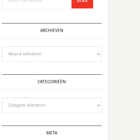
SEARCH
ZOEK
this
website
ARCHIEVEN
Archieven
CATEGORIEËN
Categorieën
META