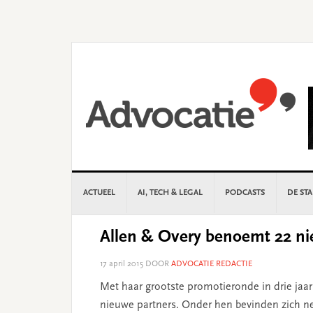
Skip
Skip
Skip
Skip
to
to
to
to
primary
main
primary
footer
navigation
content
sidebar
ACTUEEL
AI, TECH & LEGAL
PODCASTS
DE ST
Allen & Overy benoemt 22 ni
17 april 2015
DOOR
ADVOCATIE REDACTIE
Met haar grootste promotieronde in drie jaar
nieuwe partners. Onder hen bevinden zich n