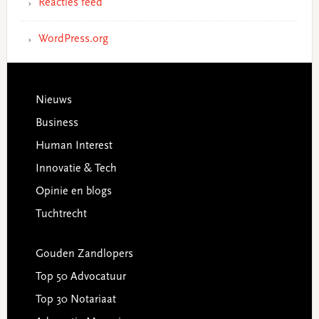
Reacties feed
WordPress.org
Footer
Nieuws
Business
Human Interest
Innovatie & Tech
Opinie en blogs
Tuchtrecht
Gouden Zandlopers
Top 50 Advocatuur
Top 30 Notariaat