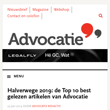
Skip
Skip
Skip
Skip
to
to
to
to
Nieuwsbrief
Magazine
Webshop
primary
main
primary
footer
Contact en colofon
navigation
content
sidebar
MENU
Halverwege 2019: de Top 10 best
gelezen artikelen van Advocatie
25 juni 2019
DOOR
ADVOCATIE REDACTIE