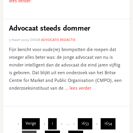
lees verder
Advocaat steeds dommer
5 maart 2009
DOOR
ADVOCATIE REDACTIE
Fijn bericht voor oude(re) brompotten die roepen dat
vroeger alles beter was: de jonge advocaat van nu is
minder intelligent dan de advocaat die eind jaren vijftig
is geboren. Dat blijkt uit een onderzoek van het Britse
Centre for Market and Public Organisation (CMPO), een
onderzoeksinstituut van de
... lees verder
Interim
Vorige
1
…
1653
1654
Page
Page
Page
pages