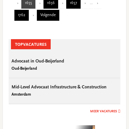
Interim
1655
1656
1657
…
omitted
Page
Page
Page
pages
1762
Volgende
omitted
Page
Primary
TOPVACATURES
Sidebar
Advocaat in Oud-Beijerland
Oud-Beijerland
Mid-Level Advocaat Infrastructure & Construction
Amsterdam
MEER VACATURES