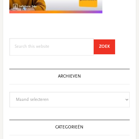
Search
SEARCH
ZOEK
this
website
ARCHIEVEN
Archieven
CATEGORIEËN