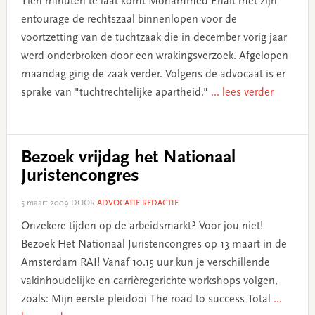
Tien minuten te laat komt Mohammed Enait met zijn
entourage de rechtszaal binnenlopen voor de
voortzetting van de tuchtzaak die in december vorig jaar
werd onderbroken door een wrakingsverzoek. Afgelopen
maandag ging de zaak verder. Volgens de advocaat is er
sprake van "tuchtrechtelijke apartheid."
... lees verder
Bezoek vrijdag het Nationaal
Juristencongres
5 maart 2009
DOOR
ADVOCATIE REDACTIE
Onzekere tijden op de arbeidsmarkt? Voor jou niet!
Bezoek Het Nationaal Juristencongres op 13 maart in de
Amsterdam RAI! Vanaf 10.15 uur kun je verschillende
vakinhoudelijke en carrièregerichte workshops volgen,
zoals: Mijn eerste pleidooi The road to success Total
...