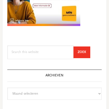
Search
SEARCH
ZOEK
this
website
ARCHIEVEN
Archieven