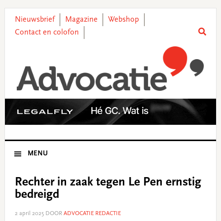
Skip
Skip
Skip
Skip
to
to
to
to
Nieuwsbrief
Magazine
Webshop
primary
main
primary
footer
Contact en colofon
navigation
content
sidebar
MENU
Rechter in zaak tegen Le Pen ernstig
bedreigd
2 april 2025
DOOR
ADVOCATIE REDACTIE