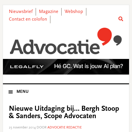
Skip
Skip
Skip
Skip
to
to
to
to
Nieuwsbrief
Magazine
Webshop
primary
main
primary
footer
Contact en colofon
navigation
content
sidebar
MENU
Nieuwe Uitdaging bij… Bergh Stoop
& Sanders, Scope Advocaten
25 november 2014
DOOR
ADVOCATIE REDACTIE