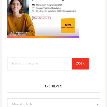
Search
SEARCH
ZOEK
this
website
ARCHIEVEN
Archieven