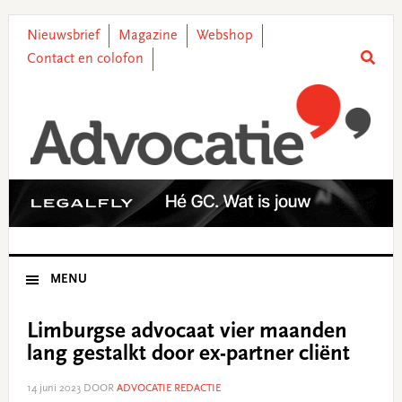
Skip
Skip
Skip
Skip
to
to
to
to
Nieuwsbrief
Magazine
Webshop
primary
main
primary
footer
Contact en colofon
navigation
content
sidebar
MENU
Limburgse advocaat vier maanden
lang gestalkt door ex-partner cliënt
14 juni 2023
DOOR
ADVOCATIE REDACTIE