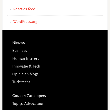
Reacties feed
WordPress.org
Footer
Nieuws
Business
Human Interest
Innovatie & Tech
Opinie en blogs
Tuchtrecht
Gouden Zandlopers
Top 50 Advocatuur