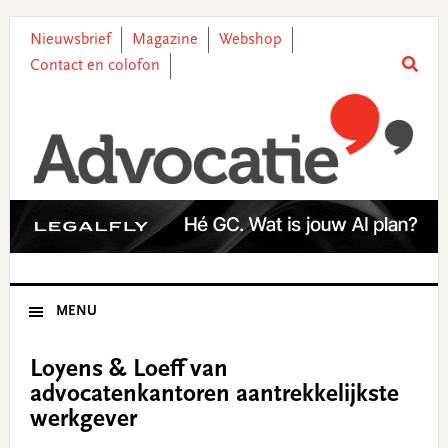
Skip
Skip
Skip
Skip
to
to
to
to
Nieuwsbrief
Magazine
Webshop
primary
main
primary
footer
Contact en colofon
navigation
content
sidebar
MENU
Loyens & Loeff van
advocatenkantoren aantrekkelijkste
werkgever