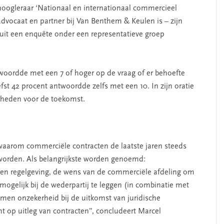
hoogleraar ‘Nationaal en internationaal commercieel
advocaat en partner bij Van Benthem & Keulen is – zijn
en uit een enquête onder een representatieve groep
oordde met een 7 of hoger op de vraag of er behoefte
fst 42 procent antwoordde zelfs met een 10. In zijn oratie
jkheden voor de toekomst.
 waarom commerciële contracten de laatste jaren steeds
geworden. Als belangrijkste worden genoemd:
en regelgeving, de wens van de commerciële afdeling om
l mogelijk bij de wederpartij te leggen (in combinatie met
en onzekerheid bij de uitkomst van juridische
 op uitleg van contracten”, concludeert Marcel