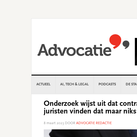
Skip
Skip
Skip
Skip
to
to
to
to
primary
main
primary
footer
navigation
content
sidebar
ACTUEEL
AI, TECH & LEGAL
PODCASTS
DE ST
Onderzoek wijst uit dat cont
juristen vinden dat maar niks
8 maart 2023
DOOR
ADVOCATIE REDACTIE