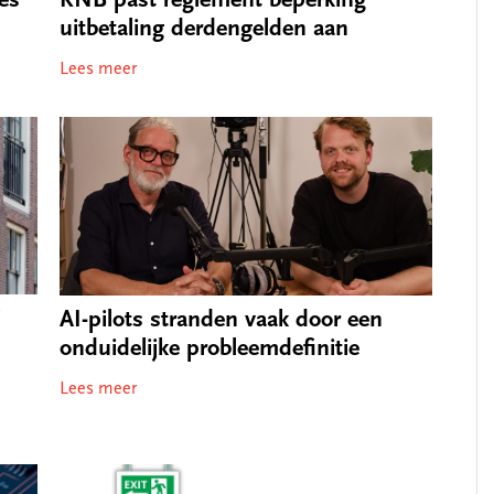
es
KNB past reglement beperking
uitbetaling derdengelden aan
Lees meer
j
AI-pilots stranden vaak door een
onduidelijke probleemdefinitie
Lees meer