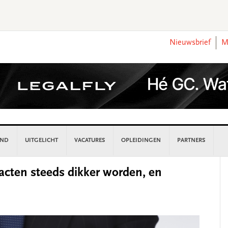
Nieuwsbrief
M
AND
UITGELICHT
VACATURES
OPLEIDINGEN
PARTNERS
P
racten steeds dikker worden, en
S