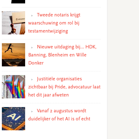
Tweede notaris krijgt
waarschuwing om rol bij
testamentwijziging
Nieuwe uitdaging bij… HDK,
Banning, Blenheim en Wille
Donker
Justitiële organisaties
zichtbaar bij Pride, advocatuur laat
het dit jaar afweten
Vanaf 2 augustus wordt
duidelijker of het AI is of echt