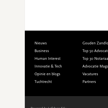
Footer
Nieuws
Gouden Zandlo
Business
Top 50 Advocat
Human Interest
Top 30 Notariaa
Innovatie & Tech
Advocatie Mag
Opinie en blogs
Vacatures
Tuchtrecht
Partners