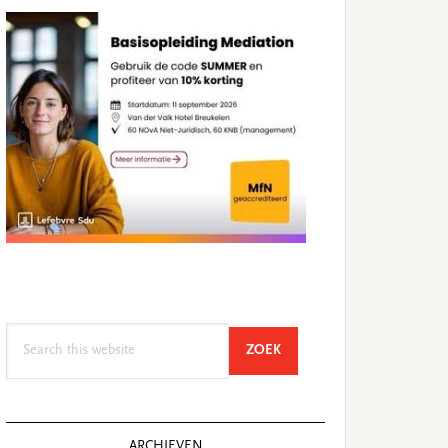
Search
SEARCH
ZOEK
this
website
ARCHIEVEN