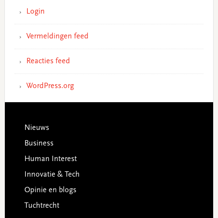
Login
Vermeldingen feed
Reacties feed
WordPress.org
Footer
Nieuws
Business
Human Interest
Innovatie & Tech
Opinie en blogs
Tuchtrecht