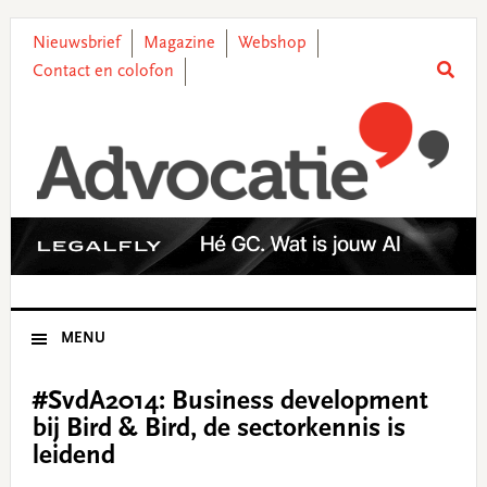
Skip
Skip
Skip
Skip
to
to
to
to
Nieuwsbrief
Magazine
Webshop
primary
main
primary
footer
Contact en colofon
navigation
content
sidebar
MENU
#SvdA2014: Business development
bij Bird & Bird, de sectorkennis is
leidend