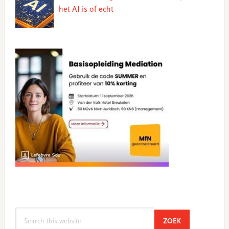
het AI is of echt
Search
SEARCH
ZOEK
this