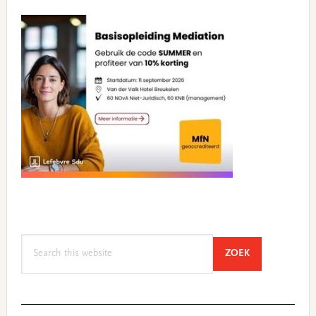
Search
SEARCH
ZOEK
this
website