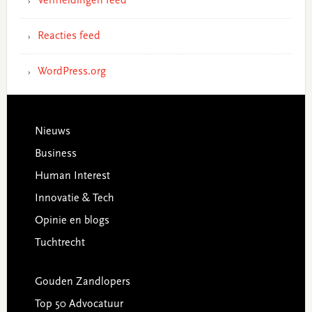
Vermeldingen feed
Reacties feed
WordPress.org
Footer
Nieuws
Business
Human Interest
Innovatie & Tech
Opinie en blogs
Tuchtrecht
Gouden Zandlopers
Top 50 Advocatuur