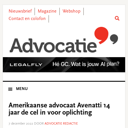
Skip
Skip
Skip
Skip
to
to
to
to
Nieuwsbrief
Magazine
Webshop
primary
main
primary
footer
Contact en colofon
navigation
content
sidebar
MENU
Amerikaanse advocaat Avenatti 14
jaar de cel in voor oplichting
7 december 2022
DOOR
ADVOCATIE REDACTIE